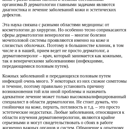
организма.В дерматологии главными задачами являются
диагностика и лечение заболеваний кожи и эстетических
дефектов.
Эта наука связана с разными областями медицины: от
косметологии до хирургии. Но особенно тесно соприкасаются
сферы дерматологии венерологии – многие болезни
мочеполовой системы проявляются именно на коже и
слизистых оболочках. Поэтому в большинстве клиник, в том
числе и в нашей, прием ведет не просто дерматолог, а
дерматовенеролог – врач, который занимается как кожными,
так и венерическими заболеваниями (инфекциями,
передающимися половым путем).
Кожных заболеваний и передающихся половым путем
инфекций очень много. У некоторых из них схожие симптомы
и течение, поэтому правильно установить причину
возникновения той или иной проблемы и назначить
адекватное лечение может только высококвалифицированный
специалист в области дерматологии. Не стоит думать, что
гнойнички на коже, перхоть, потливость и т.д. – это просто
эстетические недостатки. Любые заболевания, относящиеся к
области изучения дерматовенерологии, являются крайне
серьезными и могут свидетельствовать о сбоях в работе
жизненно важных органов и систем. Обращение к опытному