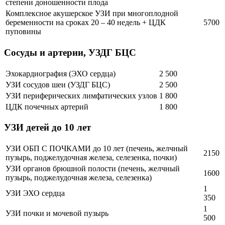
степени доношенности плода
Комплексное акушерское УЗИ при многоплодной
беременности на сроках 20 – 40 недель + ЦДК
5700
пуповины
Сосуды и артерии, УЗДГ БЦС
Эхокардиография (ЭХО сердца)
2 500
УЗИ сосудов шеи (УЗДГ БЦС)
2 500
УЗИ периферических лимфатических узлов
1 800
ЦДК почечных артерий
1 800
УЗИ детей до 10 лет
УЗИ ОБП С ПОЧКАМИ до 10 лет (печень, желчный
2150
пузырь, поджелудочная железа, селезенка, почки)
УЗИ органов брюшной полости (печень, желчный
1600
пузырь, поджелудочная железа, селезенка)
1
УЗИ ЭХО сердца
350
1
УЗИ почки и мочевой пузырь
500