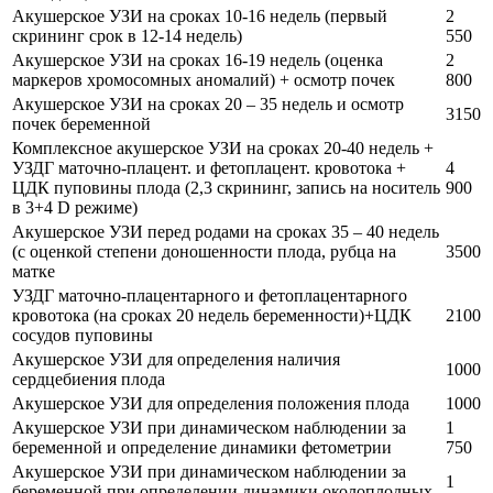
Акушерское УЗИ на сроках 10-16 недель (первый
2
скрининг срок в 12-14 недель)
550
Акушерское УЗИ на сроках 16-19 недель (оценка
2
маркеров хромосомных аномалий) + осмотр почек
800
Акушерское УЗИ на сроках 20 – 35 недель и осмотр
3150
почек беременной
Комплексное акушерское УЗИ на сроках 20-40 недель +
УЗДГ маточно-плацент. и фетоплацент. кровотока +
4
ЦДК пуповины плода (2,3 скрининг, запись на носитель
900
в 3+4 D режиме)
Акушерское УЗИ перед родами на сроках 35 – 40 недель
(с оценкой степени доношенности плода, рубца на
3500
матке
УЗДГ маточно-плацентарного и фетоплацентарного
кровотока (на сроках 20 недель беременности)+ЦДК
2100
сосудов пуповины
Акушерское УЗИ для определения наличия
1000
сердцебиения плода
Акушерское УЗИ для определения положения плода
1000
Акушерское УЗИ при динамическом наблюдении за
1
беременной и определение динамики фетометрии
750
Акушерское УЗИ при динамическом наблюдении за
1
беременной при определении динамики околоплодных