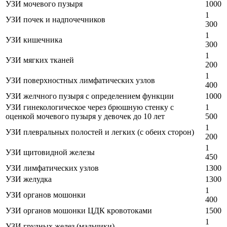
УЗИ мочевого пузыря
1000
1
УЗИ почек и надпочечников
300
1
УЗИ кишечника
300
1
УЗИ мягких тканей
200
1
УЗИ поверхностных лимфатических узлов
400
УЗИ желчного пузыря с определением функции
1000
УЗИ гинекологическое через брюшную стенку с
1
оценкой мочевого пузыря у девочек до 10 лет
500
1
УЗИ плевральных полостей и легких (с обеих сторон)
200
1
УЗИ щитовидной железы
450
УЗИ лимфатических узлов
1300
УЗИ желудка
1300
1
УЗИ органов мошонки
400
УЗИ органов мошонки ЦДК кровотоками
1500
1
УЗИ грудных желез (мальчики)