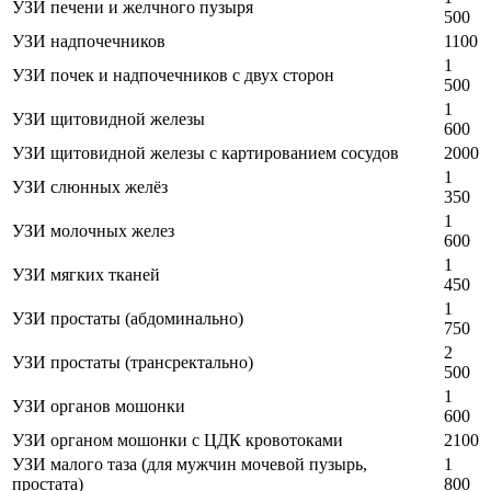
УЗИ печени и желчного пузыря
500
УЗИ надпочечников
1100
1
УЗИ почек и надпочечников с двух сторон
500
1
УЗИ щитовидной железы
600
УЗИ щитовидной железы с картированием сосудов
2000
1
УЗИ слюнных желёз
350
1
УЗИ молочных желез
600
1
УЗИ мягких тканей
450
1
УЗИ простаты (абдоминально)
750
2
УЗИ простаты (трансректально)
500
1
УЗИ органов мошонки
600
УЗИ органом мошонки с ЦДК кровотоками
2100
УЗИ малого таза (для мужчин мочевой пузырь,
1
простата)
800